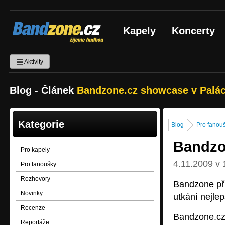
Bandzone.cz
Kapely
Koncerty
žijeme hudbou
Aktivity
Blog - Článek
Bandzone.cz showcase v Palác
Kategorie
Blog
Pro fanou
Bandzo
Pro kapely
4.11.2009 v 
Pro fanoušky
Rozhovory
Bandzone při
Novinky
utkání nejle
Recenze
Bandzone.cz 
Reportáže