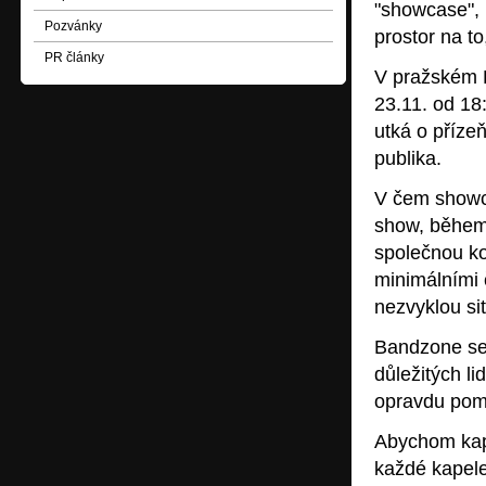
"showcase", 
Pozvánky
prostor na to
PR články
V pražském P
23.11. od 18
utká o přízeň
publika.
V čem showc
show, během 
společnou ko
minimálními 
nezvyklou sit
Bandzone se 
důležitých l
opravdu pom
Abychom kape
každé kapele,