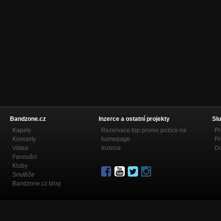
Bandzone.cz
Inzerce a ostatní projekty
Slu
Kapely
Rezervace top promo pozice na
Pr
Koncerty
homepage
Pr
Videa
Inzerce
Do
Fanoušci
Kluby
Soutěže
Bandzone.cz blog