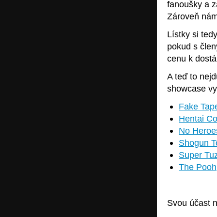
fanoušky a z
Zároveň nám 
Lístky si ted
pokud s člen
cenu k dostán
A teď to nej
showcase vy
Fake Tap
Hentai Co
No Heroe
Shogun T
Super Tuz
The Pooh
Svou účast 