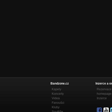
Bandzone.cz
Inzerce a o
Kapely
Rezervace 
Koncerty
homepage
Videa
Inzerce
Fanoušci
Kluby
Soutěže