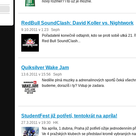
nový rozměr? I to už je možné.
RedBull SoundClash: David Koller vs. Nightwork
9.10.2011 v 1:23
Seph
Pořadatelé konečně odtajnili, kdo se proti sobě utká 21.
Red Bull SoundClash...
Quiksilver Wake Jam
13.6.2011 v 15:56
Seph
Neděle plná muziky a adrenalinových sportů čeká všech
budeme, dorazíš i ty? Vstup je zadara.
StudentFest již potřetí, tentokrát na apríla!
27.3.2011 v 19:30
HK
Na apríla, 1.dubna, Praha již potřetí ožije jednodenním p
Ve 4 pražských klubech se představí kromě vybraných na