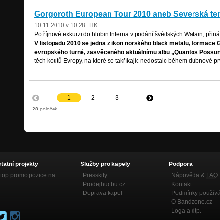
Gorgoroth European Tour 2010 aneb Severská te
10.11.2010 v 10:28
HK
Po říjnové exkurzi do hlubin Inferna v podání švédských Watain, přiná
V listopadu 2010 se jedna z ikon norského black metalu, forma
evropského turné, zasvěceného aktuálnímu albu „Quantos Possunt
těch koutů Evropy, na které se takříkajíc nedostalo během dubnové prv
1
2
3
28
položek
statní projekty
Služby pro kapely
Podpora
top promo pozice na
Presskity
Nápověda &
FAQ
Prodejhudbu.cz
Kontakt
Doprava kapel
Podmínky používá
O Bandzone.cz
Loga a dtp.