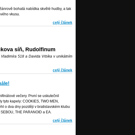
 žánrově bohatá nabídka skvělé hudby, a tak
 svého vkusu.
celý článek
ukova síň, Rudolfinum
, Vladimíra 518 a Davida Vrbíka v unikátním
celý článek
nále!
finálové večery. První se uskutečnil
kaly tyto kapely: COOKIES, TWO MEN,
o dva dny později v bratislavském klubu
SÁM SEBOU, THE PARANOID a EA.
celý článek