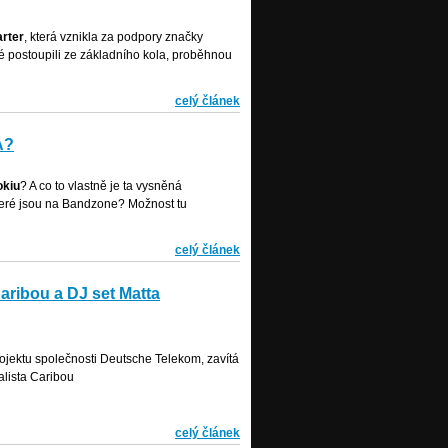
arter
, která vznikla za podpory značky
é postoupili ze základního kola, proběhnou
celý článek
A?
okiu
? A co to vlastně je ta vysněná
teré jsou na Bandzone? Možnost tu
celý článek
ribou a DJ set Matta
ojektu společnosti Deutsche Telekom, zavítá
lista Caribou
celý článek