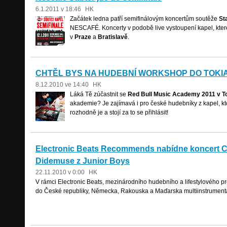
6.1.2011 v 18:46
HK
Začátek ledna patří semifinálovým koncertům soutěže
St
NESCAFÉ. Koncerty v podobě live vystoupení kapel, kter
v
Praze
a
Bratislavě
.
CHTĚL BYS NA HUDEBNÍ WORKSHOP DO TOKI
8.12.2010 ve 14:40
HK
Láká Tě zúčastnit se
Red Bull Music Academy 2011 v T
akademie? Je zajímavá i pro české hudebníky z kapel, k
rozhodně je a stojí za to se přihlásit!
Electronic Beats Recommends nabídne koncert Ca
Didemuse z Junior Boys
22.11.2010 v 0:00
HK
V rámci Electronic Beats, mezinárodního hudebního a lifestylového pr
do České republiky, Německa, Rakouska a Maďarska multiinstrumenta