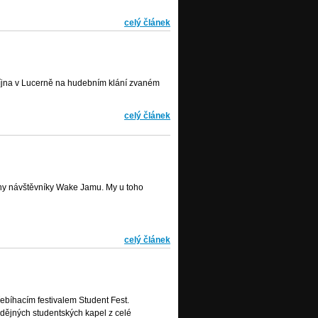
celý článek
 října v Lucerně na hudebním klání zvaném
celý článek
ny návštěvníky Wake Jamu. My u toho
celý článek
řebíhacím festivalem Student Fest.
dějných studentských kapel z celé