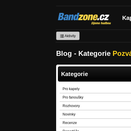
Bandzone.cz
Ka
žijeme hudbou
Aktivity
Blog - Kategorie
Pozv
Kategorie
Pro kapely
Pro fanoušky
Rozhovory
Novinky
Recenze