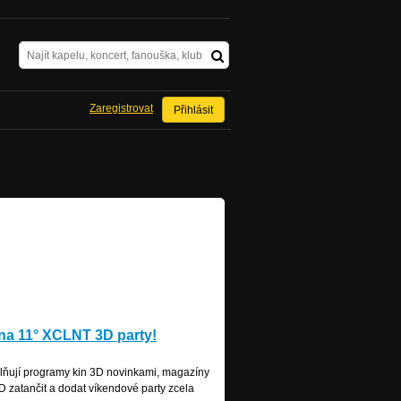
Zaregistrovat
Přihlásit
. na 11° XCLNT 3D party!
aplňují programy kin 3D novinkami, magazíny
3D zatančit a dodat víkendové party zcela