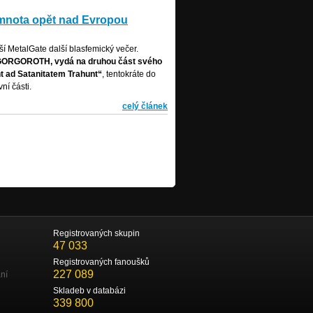
mnota opět nad Evropou
ší MetalGate další blasfemický večer.
ce GORGOROTH, vydá na druhou část svého
 ad Satanitatem Trahunt“
, tentokráte do
ní části.
celý článek
Registrovaných skupin
47 033
Registrovaných fanoušků
227 089
ní
Skladeb v databázi
339 800