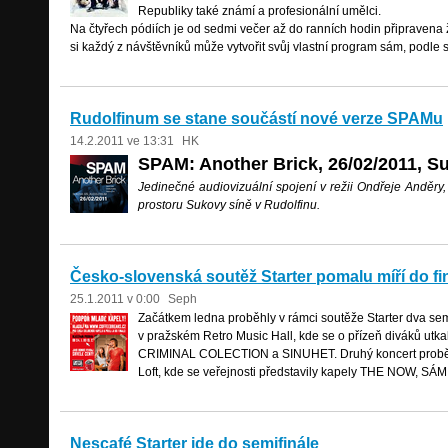
Republiky také známí a profesionální umělci.
Na čtyřech pódiích je od sedmi večer až do ranních hodin připravena
si každý z návštěvníků může vytvořit svůj vlastní program sám, podle
Rudolfinum se stane součástí nové verze SPAMu
14.2.2011 ve 13:31
HK
SPAM: Another Brick, 26/02/2011, S
Jedinečné audiovizuální spojení v režii Ondřeje Anděry
prostoru Sukovy síně v Rudolfinu.
Česko-slovenská soutěž Starter pomalu míří do fi
25.1.2011 v 0:00
Seph
Začátkem ledna proběhly v rámci soutěže Starter dva semi
v pražském Retro Music Hall, kde se o přízeň diváků ut
CRIMINAL COLECTION a SINUHET. Druhý koncert proběhl 
Loft, kde se veřejnosti představily kapely THE NOW, 
Nescafé Starter jde do semifinále