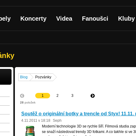
pely
Koncerty
Videa
Fanoušci
Kluby
ánky
Blog
Pozvánky
1
2
3
28
položek
Soutěž o originální botky a trencle od Styx! 11.11
4.11.2011 v 18:18
Seph
Moderní technologie 3D se rychle šíří. Filmová studia z
se snaží následovat trendy 3D fotkami. A co takhle si ve 