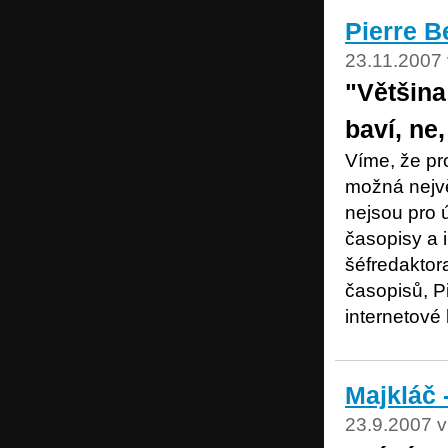
Pierre B
23.11.2007 
"Většina
baví, ne,
Víme, že pr
možná největ
nejsou pro 
časopisy a 
šéfredaktor
časopisů, P
internetové 
Majkláč 
23.9.2007 v