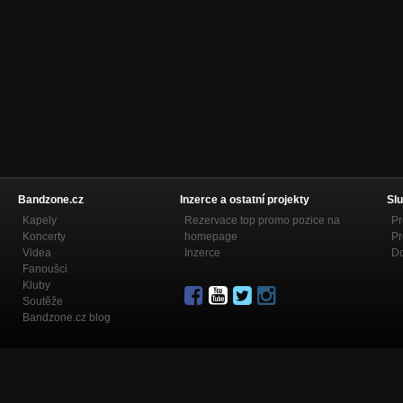
Bandzone.cz
Inzerce a ostatní projekty
Slu
Kapely
Rezervace top promo pozice na
Pr
Koncerty
homepage
Pr
Videa
Inzerce
Do
Fanoušci
Kluby
Soutěže
Bandzone.cz blog