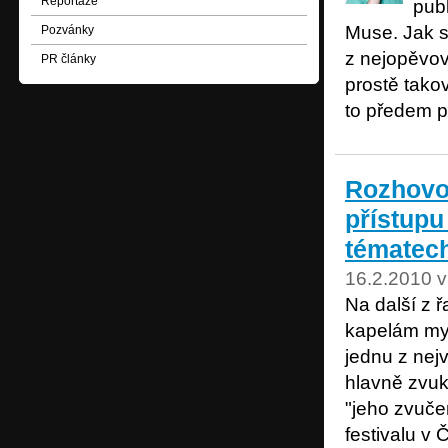
Reportáže
pub
Muse. Jak s
Pozvánky
z nejopěvov
PR články
prostě tako
to předem 
Rozhovo
přístupu
tématec
16.2.2010 v
Na další z 
kapelám mys
jednu z nej
hlavně zvuk
"jeho zvuče
festivalu v 