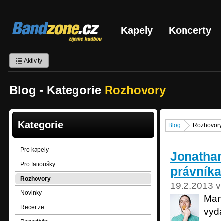
Bandzone.cz
Kapely
Koncerty
žijeme hudbou
Aktivity
Blog - Kategorie
Rozhovory
Kategorie
Blog
Rozhovor
Pro kapely
Jonathan
Pro fanoušky
právníka
Rozhovory
19.2.2013 v
Novinky
Man
Recenze
vyd