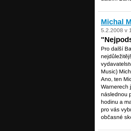
Michal 
5.2.2008 v 
"Nejpods
Pro další B
nejdůležitě
vydavatelst
Music) Mich
Ano, ten Mi
Warnerech j
následnou p
hodinu a mat
pro vás vybr
občasné sk