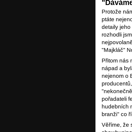
"Dáváme
Protože nám
ptáte nejen
detaily jeho
rozhodli js
nejpovolaně
"Majkláč" 
Přitom nás 
nápad a byl
nejenom o B
producentů,
"nekonečně 
pořadateli f
hudebních m
branži" co ř
Věříme, že s