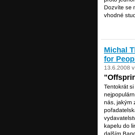
Dozvíte se n
vhodné stud
Michal T
for Peop
13.6.2008 v
"Offspri
Tentokrát s
nejpopulárn
nás, jakým z
pořadatelsk
vydavatelst
kapelu do l
dalším Ban