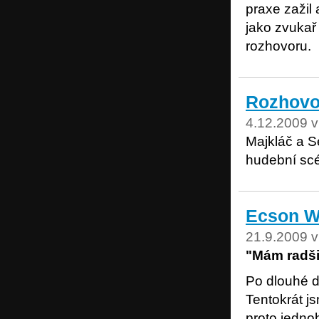
praxe zažil 
jako zvukař
rozhovoru.
Rozhovo
4.12.2009 v
Majkláč a S
hudební scé
Ecson Wa
21.9.2009 v
"Mám radši 
Po dlouhé d
Tentokrát j
proto jedn