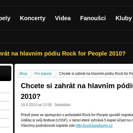
pely
Koncerty
Videa
Fanoušci
Kluby
hrát na hlavním pódiu Rock for People 2010?
Blog
Pro kapely
Chcete si zahrát na hlavním pódiu Rock for 
Chcete si zahrát na hlavním pód
2010?
19.4.2010 ve 13:00
Sebastian
Právě jsme ve spolupráci s pořadateli Rock for People spustili regist
Udělej si svůj festival (USSF), v rámci které vyhrává 5 kapel účast 
Všechny podrobnosti najdete zde
http://ussf.bandzone.cz