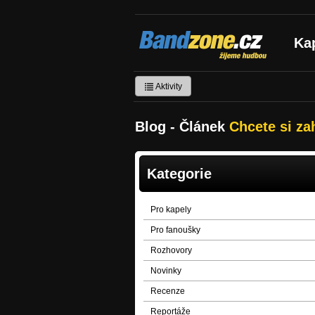
Bandzone.cz
Ka
žijeme hudbou
Aktivity
Blog - Článek
Chcete si za
Kategorie
Pro kapely
Pro fanoušky
Rozhovory
Novinky
Recenze
Reportáže