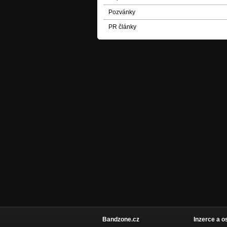
Pozvánky
PR články
Bandzone.cz
Inzerce a o