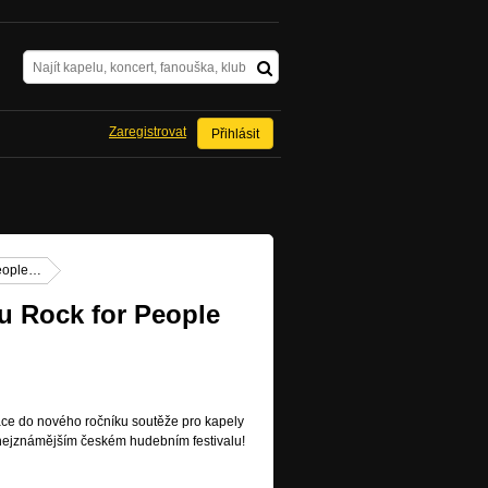
Zaregistrovat
Přihlásit
People…
iu Rock for People
race do nového ročníku soutěže pro kapely
na nejznámějším českém hudebním festivalu!