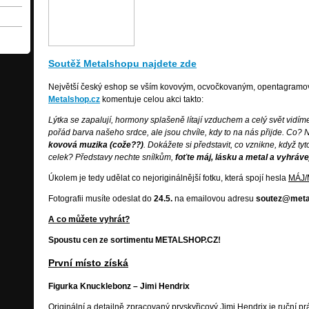
Soutěž Metalshopu najdete zde
Největší český eshop se vším kovovým, ocvočkovaným, opentagramova
Metalshop.cz
komentuje celou akci takto:
Lýtka se zapalují, hormony splašeně lítají vzduchem a celý svět vidím
pořád barva našeho srdce, ale jsou chvíle, kdy to na nás přijde. Co?
kovová muzika (cože??)
. Dokážete si představit, co vznikne, když ty
celek? Představy nechte snílkům,
foťte máj, lásku a metal a vyhráve
Úkolem je tedy udělat co nejoriginálnější fotku, která spojí hesla
MÁJ/
Fotografii musíte odeslat do
24.5.
na emailovou adresu
soutez@meta
A co můžete vyhrát?
Spoustu cen ze sortimentu METALSHOP.CZ!
První místo získá
Figurka Knucklebonz – Jimi Hendrix
Originální a detailně zpracovaný pryskyřicový Jimi Hendrix je ruční prá