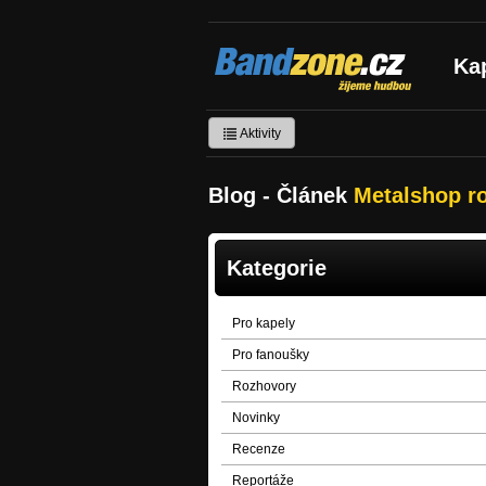
Bandzone.cz
Ka
žijeme hudbou
Aktivity
Blog - Článek
Metalshop ro
Kategorie
Pro kapely
Pro fanoušky
Rozhovory
Novinky
Recenze
Reportáže