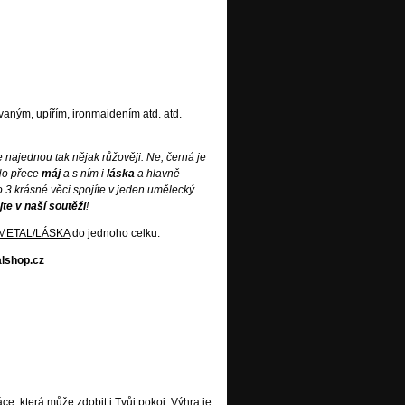
ným, upířím, ironmaidením atd. atd.
e najednou tak nějak růžověji. Ne, černá je
 No přece
máj
a s ním i
láska
a hlavně
to 3 krásné věci spojíte v jeden umělecký
jte v naší soutěži
!
METAL/LÁSKA
do jednoho celku.
lshop.cz
ce, která může zdobit i Tvůj pokoj. Výhra je