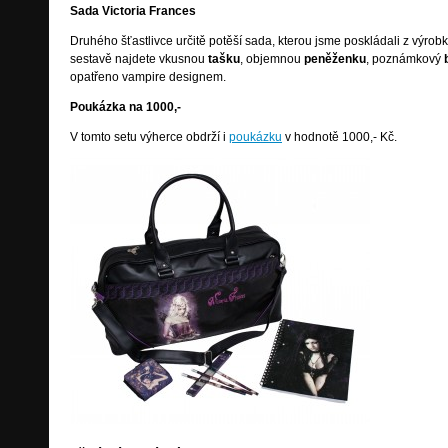
Sada Victoria Frances
Druhého šťastlivce určitě potěší sada, kterou jsme poskládali z výrob
sestavě najdete vkusnou
tašku
, objemnou
peněženku
, poznámkový
opatřeno vampire designem.
Poukázka na 1000,-
V tomto setu výherce obdrží i
poukázku
v hodnotě 1000,- Kč.