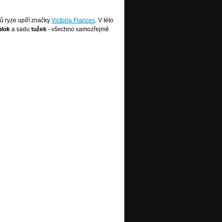
ků ryze upíří značky
Victoria Frances
. V této
blok
a sadu
tužek
- všechno samozřejmě