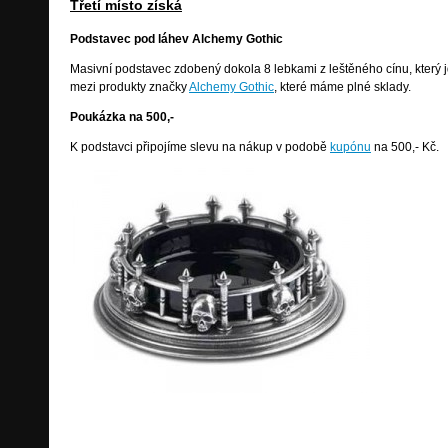
Třetí místo získá
Podstavec pod láhev Alchemy Gothic
Masivní podstavec zdobený dokola 8 lebkami z leštěného cínu, který j
mezi produkty značky
Alchemy Gothic
, které máme plné sklady.
Poukázka na 500,-
K podstavci připojíme slevu na nákup v podobě
kupónu
na 500,- Kč.