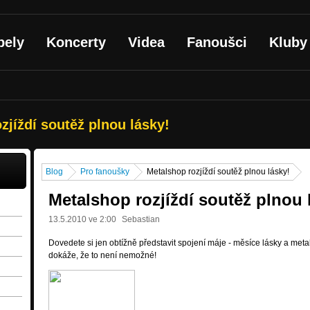
pely
Koncerty
Videa
Fanoušci
Kluby
zjíždí soutěž plnou lásky!
Blog
Pro fanoušky
Metalshop rozjíždí soutěž plnou lásky!
Metalshop rozjíždí soutěž plnou 
13.5.2010 ve 2:00
Sebastian
Dovedete si jen obtížně představit spojení máje - měsíce lásky a meta
dokáže, že to není nemožné!