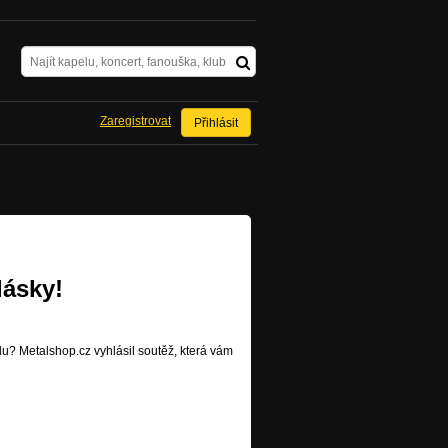
Zaregistrovat
Přihlásit
lásky!
lu? Metalshop.cz vyhlásil soutěž, která vám