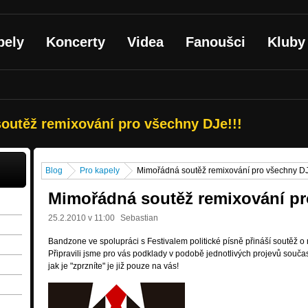
pely
Koncerty
Videa
Fanoušci
Kluby
outěž remixování pro všechny DJe!!!
Blog
Pro kapely
Mimořádná soutěž remixování pro všechny DJ
Mimořádná soutěž remixování pr
25.2.2010 v 11:00
Sebastian
Bandzone ve spolupráci s Festivalem politické písně přináší soutěž o n
Připravili jsme pro vás podklady v podobě jednotlivých projevů souč
jak je "zprzníte" je již pouze na vás!