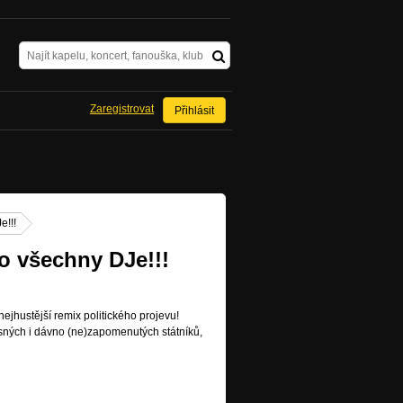
Zaregistrovat
Přihlásit
e!!!
o všechny DJe!!!
ejhustější remix politického projevu!
asných i dávno (ne)zapomenutých státníků,