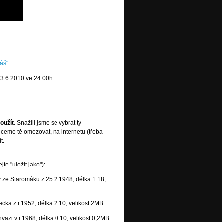
áš"
 3.6.2010 ve 24:00h
použít
. Snažili jsme se vybrat ty
chceme tě omezovat, na internetu (třeba
t.
te "uložit jako"):
ly ze Staromáku z 25.2.1948, délka 1:18,
ka z r.1952, délka 2:10, velikost 2MB
azi v r.1968, délka 0:10, velikost 0,2MB