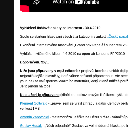
Vyhlášení finálové ankety na internetu - 30.4.2010
Spolu se startem hlasování všech čtyř kategorií v anketě
„Český papal
Ukončení internetového hlasování „Grand prix Papaláš super remix" -
Vyhlášení vítězného klipu - 4.6.2010 na open-air koncertu FPP2010
Doporučení, tipy...
Níže jsou připraveny v mp3 některé z projevů, které se určitě dají 
nejprofláklejší a hlavně ty, které vůbec neškodí připomenout.. Ale ne
youtube) se válí spousta kvalitního materiálu, který klidně můžeš použí
Je to jenom na tobě!
Ke stažení je připraveno
(kliněte na odkaz pravým tlačítkem myši a dej
Klement Gottwald
- ..právě jsem se vrátil z hradu a další Klémovy per
velikost 1MB
Antonín Zápotocký
- metamorfóza Ježíška na Dědu Mráze - vánoční pec
Gustav Husák
- „Něch odpadně!" Gustavova velmi úderná hláška po inv