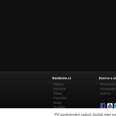
Bandzone.cz
Inzerce a o
Kapely
Rezervace 
Koncerty
homepage
Videa
Inzerce
Fanoušci
Kluby
Soutěže
Bandzone.cz blog
Při poskytování našich služeb nám po