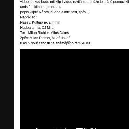
video: pokud bude mít klip i video (uvítáme a může to určitě pomoci kli
umístění klipu na internetu
popis klipu: Název, hudba a mix, text, zpěv..:)
Například :
Název: Kultura jé, á, hmm
Hudba a mix: DJ Milan
Text: Milan Richter, Miloš Jakeš
Zpěv: Milan Richter, Miloš Jakeš
u asi v současnosti nejznámějšího remixu viz.