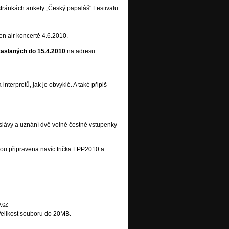
 stránkách ankety „Český papaláš" Festivalu
n air koncertě 4.6.2010.
zaslaných do 15.4.2010
na adresu
nterpretů, jak je obvyklé. A také připiš
 slávy a uznání dvě volné čestné vstupenky
jsou připravena navíc trička FPP2010 a
.cz
Velikost souboru do 20MB.