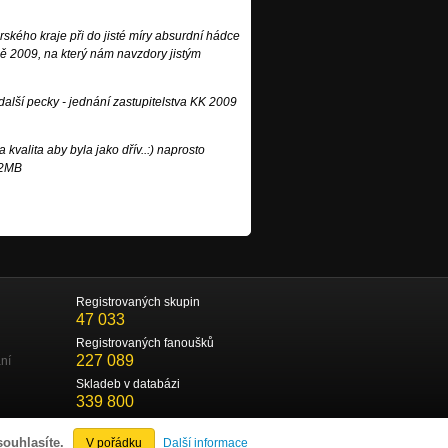
rského kraje při do jisté míry absurdní hádce
sně 2009, na který nám navzdory jistým
alší pecky - jednání zastupitelstva KK 2009
kvalita aby byla jako dřív..:) naprosto
1,2MB
Registrovaných skupin
47 033
Registrovaných fanoušků
227 089
ní
Skladeb v databázi
339 800
souhlasíte.
V pořádku
Další informace