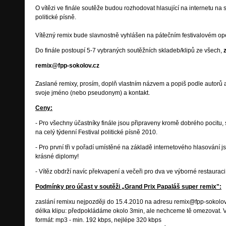
O vítězi ve finále soutěže budou rozhodovat hlasující na internetu na
politické písně.
Vítězný remix bude slavnostně vyhlášen na pátečním festivalovém ope
Do finále postoupí 5-7 vybraných soutěžních skladeb/klipů ze všech,
remix@fpp-sokolov.cz
Zaslané remixy, prosím, doplň vlastním názvem a popiš podle autorů a i
svoje jméno (nebo pseudonym) a kontakt.
Ceny:
- Pro všechny účastníky finále jsou připraveny kromě dobrého pocitu,
na celý týdenní Festival politické písně 2010.
- Pro první tři v pořadí umístěné na základě internetového hlasování 
krásné diplomy!
- Vítěz obdrží navíc překvapení a večeři pro dva ve výborné restauraci
Podmínky pro účast v soutěži „Grand Prix Papaláš super remix":
zaslání remixu nejpozději do 15.4.2010 na adresu remix@fpp-sokolov
délka klipu: předpokládáme okolo 3min, ale nechceme tě omezovat. 
formát: mp3 - min. 192 kbps, nejlépe 320 kbps