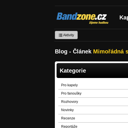
Bandzone.cz
Ka
žijeme hudbou
Aktivity
Blog - Článek
Mimořádná s
Kategorie
Pro kapely
Pro fanoušky
Rozhovory
Novinky
Recenze
Reportáže