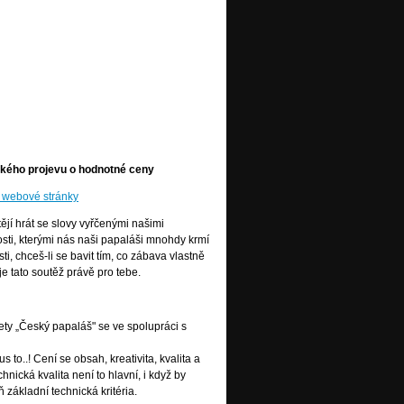
ického projevu o hodnotné ceny
ní webové stránky
tějí hrát se slovy vyřčenými našimi
osti, kterými nás naši papaláši mnohdy krmí
ti, chceš-li se bavit tím, co zábava vlastně
je tato soutěž právě pro tebe.
ety „Český papaláš" se ve spolupráci s
 to..! Cení se obsah, kreativita, kvalita a
chnická kvalita není to hlavní, i když by
 základní technická kritéria.