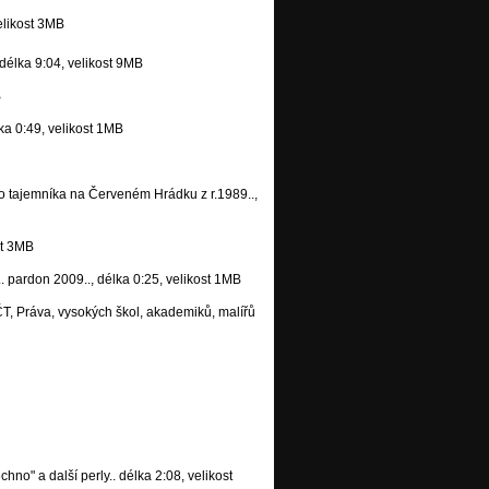
elikost 3MB
délka 9:04, velikost 9MB
B
a 0:49, velikost 1MB
ho tajemníka na Červeném Hrádku z r.1989..,
st 3MB
 pardon 2009.., délka 0:25, velikost 1MB
ČT, Práva, vysokých škol, akademiků, malířů
hno" a další perly.. délka 2:08, velikost