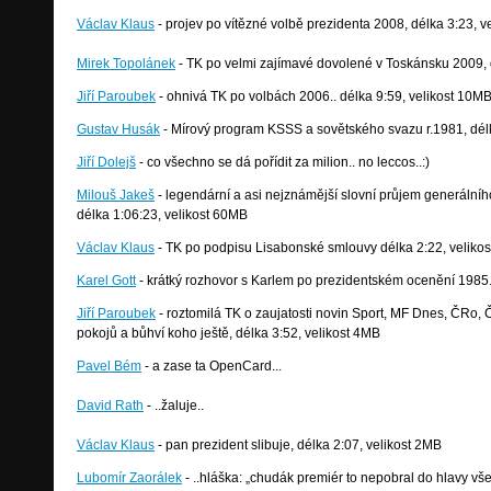
Václav Klaus
- projev po vítězné volbě prezidenta 2008, délka 3:23, v
Mirek Topolánek
- TK po velmi zajímavé dovolené v Toskánsku 2009, 
Jiří Paroubek
- ohnivá TK po volbách 2006.. délka 9:59, velikost 10M
Gustav Husák
- Mírový program KSSS a sovětského svazu r.1981, délk
Jiří Dolejš
- co všechno se dá pořídit za milion.. no leccos..:)
Milouš Jakeš
- legendární a asi nejznámější slovní průjem generální
délka 1:06:23, velikost 60MB
Václav Klaus
- TK po podpisu Lisabonské smlouvy délka 2:22, veliko
Karel Gott
- krátký rozhovor s Karlem po prezidentském ocenění 1985..
Jiří Paroubek
- roztomilá TK o zaujatosti novin Sport, MF Dnes, ČRo, 
pokojů a bůhví koho ještě, délka 3:52, velikost 4MB
Pavel Bém
- a zase ta OpenCard...
David Rath
- ..žaluje..
Václav Klaus
- pan prezident slibuje, délka 2:07, velikost 2MB
Lubomír Zaorálek
- ..hláška: „chudák premiér to nepobral do hlavy všec