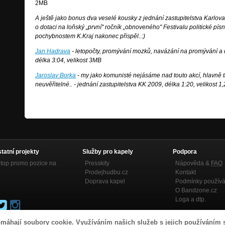
2MB
A ještě jako bonus dva veselé kousky z jednání zastupitelstva Karlova
o dotaci na loňský „první" ročník „obnoveného" Festivalu politické pí
pochybnostem K.Kraj nakonec přispěl..:)
Jan Hadrava
- letopočty, promývání mozků, navázání na promývání a d
délka 3:04, velikost 3MB
Jaroslav Borka
- my jako komunisté nejásáme nad touto akcí, hlavně ta 
neuvěřitelné.. - jednání zastupitelstva KK 2009, délka 1:20, velikost 
statní projekty
Služby pro kapely
Podpora
top promo pozice na
Presskity
Nápověda &
FAQ
Prodejhudbu.cz
Kontakt
Doprava kapel
Podmínky používá
O Bandzone.cz
Loga a dtp.
máhají soubory cookie. Využíváním našich služeb s jejich používáním 