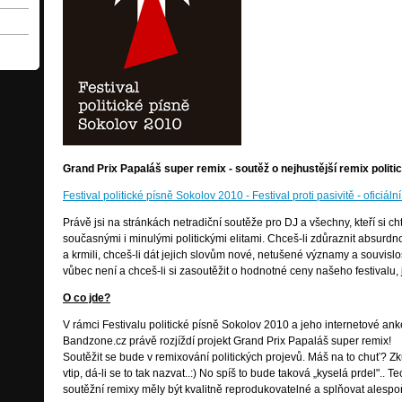
Grand Prix Papaláš super remix - soutěž o nejhustější remix polit
Festival politické písně Sokolov 2010 - Festival proti pasivitě - oficiál
Právě jsi na stránkách netradiční soutěže pro DJ a všechny, kteří si ch
současnými i minulými politickými elitami. Chceš-li zdůraznit absurdn
a krmili, chceš-li dát jejich slovům nové, netušené významy a souvislos
vůbec není a chceš-li si zasoutěžit o hodnotné ceny našeho festivalu, 
O co jde?
V rámci Festivalu politické písně Sokolov 2010 a jeho internetové ank
Bandzone.cz právě rozjíždí projekt Grand Prix Papaláš super remix!
Soutěžit se bude v remixování politických projevů. Máš na to chuť? Zkus
vtip, dá-li se to tak nazvat..:) No spíš to bude taková „kyselá prdel".. Te
soutěžní remixy měly být kvalitně reprodukovatelné a splňovat alespoň